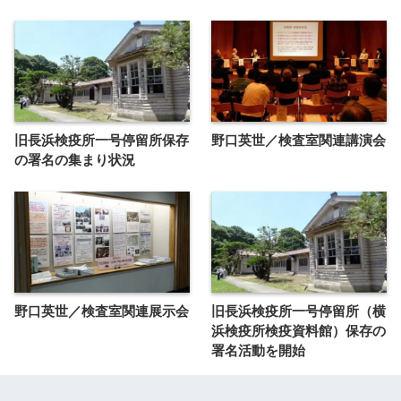
旧長浜検疫所一号停留所保存
野口英世／検査室関連講演会
の署名の集まり状況
野口英世／検査室関連展示会
旧長浜検疫所一号停留所（横
浜検疫所検疫資料館）保存の
署名活動を開始