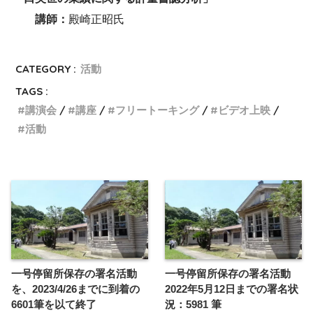
講師：
殿崎正昭氏
CATEGORY :
活動
TAGS :
講演会
講座
フリートーキング
ビデオ上映
活動
一号停留所保存の署名活動
一号停留所保存の署名活動
を、2023/4/26までに到着の
2022年5月12日までの署名状
6601筆を以て終了
況：5981 筆