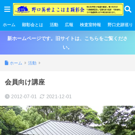
ホーム
顕彰会とは
活動
広報
検査室特報
野口史跡巡り
新ホームページです。旧サイトは、こちらをご覧くださ
い。
ホーム
活動
会員向け講座
2012-07-01
2021-12-01