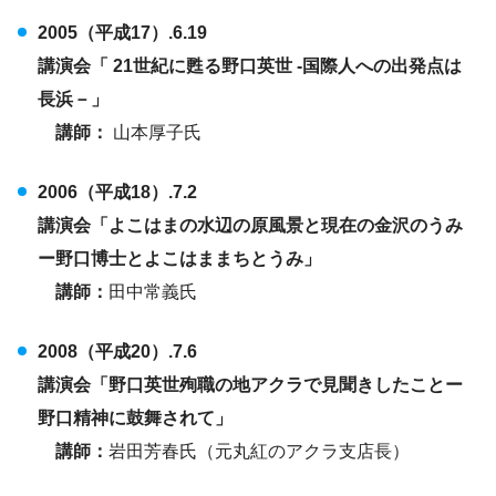
2005（平成17）.6.19
講演会「 21世紀に甦る野口英世 -国際人への出発点は
長浜－」
講師：
山本厚子氏
2006（平成18）.7.2
講演会「よこはまの水辺の原風景と現在の金沢のうみ
ー野口博士とよこはままちとうみ」
講師：
田中常義氏
2008（平成20）.7.6
講演会「野口英世殉職の地アクラで見聞きしたことー
野口精神に鼓舞されて」
講師：
岩田芳春氏（元丸紅のアクラ支店長）