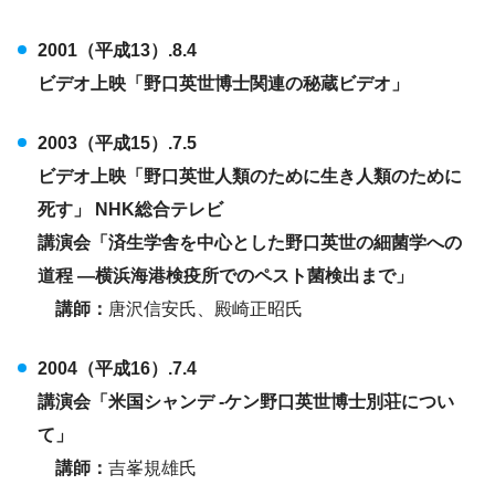
2001（平成13）.8.4
ビデオ上映「野口英世博士関連の秘蔵ビデオ」
2003（平成15）.7.5
ビデオ上映「野口英世人類のために生き人類のために
死す」 NHK総合テレビ
講演会「済生学舎を中心とした野口英世の細菌学への
道程 ―横浜海港検疫所でのペスト菌検出まで」
講師：
唐沢信安氏、殿崎正昭氏
2004（平成16）.7.4
講演会「米国シャンデ -ケン野口英世博士別荘につい
て」
講師：
吉峯規雄氏