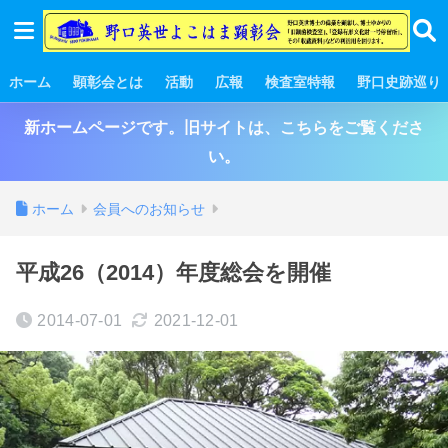
ホーム
顕彰会とは
活動
広報
検査室特報
野口史跡巡り
新ホームページです。旧サイトは、こちらをご覧くださ
い。
ホーム
会員へのお知らせ
平成26（2014）年度総会を開催
2014-07-01
2021-12-01