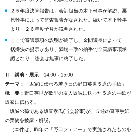
２５年度決算報告は、会計担当の木下幹事が解説、栗
原幹事によって監査報告がなされた。続いて木下幹事
より、２６年度予算が説明された。
ここで審議事項の説明が終了し、金間議長によって一
括採決の提示があり、満場一致の拍手で全審議事項承
認となり、総会は無事に終了した。
Ⅱ 講演・展示
14:00～15:00
テーマ：
「坂家に伝わる若き日の野口英世５通の手紙」
概 要：
野口英世が郷里の友人坂誠に送った５通の手紙が
坂家に伝わる。
坂誠の孫である坂直孝氏(当会幹事)が、５通の直筆手紙
の実物を披露・解説。
（本件は、昨年の「野口フェアー」で実施されたものを