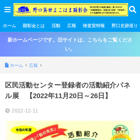
ホーム
顕彰会とは
活動
広報
検査室特報
野口史跡巡り
新ホームページです。旧サイトは、こちらをご覧くださ
い。
ホーム
広報
区民活動センター登録者の活動紹介パネ
ル展 【2022年11月20日～26日】
2022-12-11