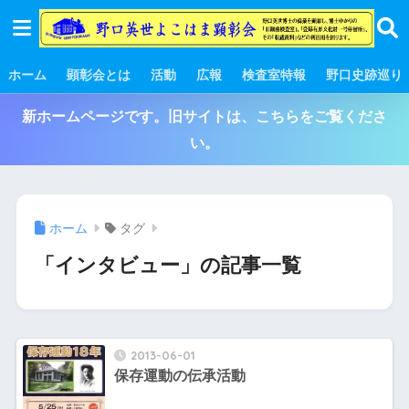
ホーム
顕彰会とは
活動
広報
検査室特報
野口史跡巡り
新ホームページです。旧サイトは、こちらをご覧くださ
い。
ホーム
タグ
「インタビュー」の記事一覧
2013-06-01
保存運動の伝承活動