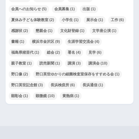
会員へのお知らせ
(5)
会員募集
(1)
出版
(1)
夏休み子ども体験教室
(2)
小学生
(1)
展示会
(1)
工作
(6)
感謝状
(2)
懇親会
(1)
文化財登録
(1)
文学座公演
(1)
書籍
(1)
横浜市金沢区
(9)
生涯学習交流会
(4)
福島県猪苗代
(1)
総会
(2)
署名
(4)
見学
(6)
親子教室
(1)
読売新聞
(1)
講演
(3)
講演会
(10)
野口像
(2)
野口英世ゆかりの細菌検査室保存をすすめる会
(1)
野口英世記念館
(3)
長浜検疫所
(6)
長浜通信
(1)
顕彰会
(1)
顕微鏡
(10)
黄熱病
(1)