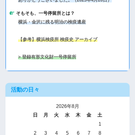
そもそも、一号停留所とは？
横浜・金沢に残る明治の検疫遺産
【参考】横浜検疫所 検疫史 アーカイブ
> 登録有形文化財一号停留所
活動の日々
2026年8月
日
月
火
水
木
金
土
1
2
3
4
5
6
7
8