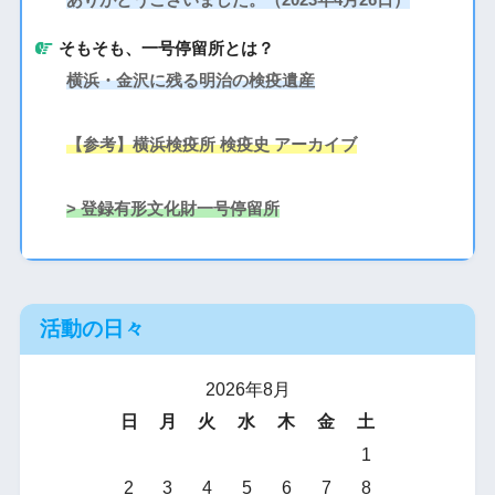
そもそも、一号停留所とは？
横浜・金沢に残る明治の検疫遺産
【参考】横浜検疫所 検疫史 アーカイブ
> 登録有形文化財一号停留所
活動の日々
2026年8月
日
月
火
水
木
金
土
1
2
3
4
5
6
7
8