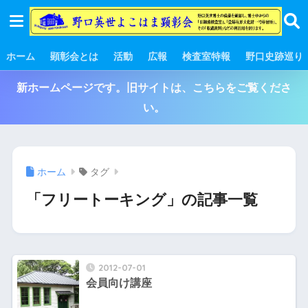
ホーム
顕彰会とは
活動
広報
検査室特報
野口史跡巡り
新ホームページです。旧サイトは、こちらをご覧くださ
い。
ホーム
タグ
「フリートーキング」の記事一覧
2012-07-01
会員向け講座