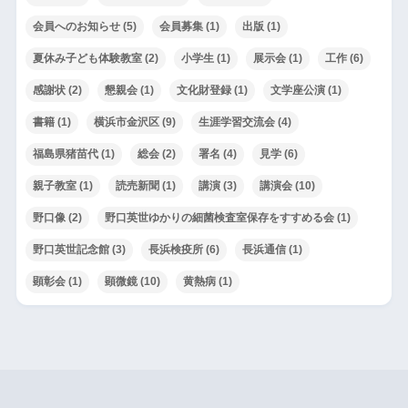
会員へのお知らせ
(5)
会員募集
(1)
出版
(1)
夏休み子ども体験教室
(2)
小学生
(1)
展示会
(1)
工作
(6)
感謝状
(2)
懇親会
(1)
文化財登録
(1)
文学座公演
(1)
書籍
(1)
横浜市金沢区
(9)
生涯学習交流会
(4)
福島県猪苗代
(1)
総会
(2)
署名
(4)
見学
(6)
親子教室
(1)
読売新聞
(1)
講演
(3)
講演会
(10)
野口像
(2)
野口英世ゆかりの細菌検査室保存をすすめる会
(1)
野口英世記念館
(3)
長浜検疫所
(6)
長浜通信
(1)
顕彰会
(1)
顕微鏡
(10)
黄熱病
(1)