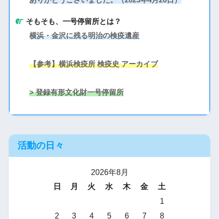
そもそも、一号停留所とは？
横浜・金沢に残る明治の検疫遺産
【参考】横浜検疫所 検疫史 アーカイブ
> 登録有形文化財一号停留所
活動の日々
2026年8月
日
月
火
水
木
金
土
1
2
3
4
5
6
7
8