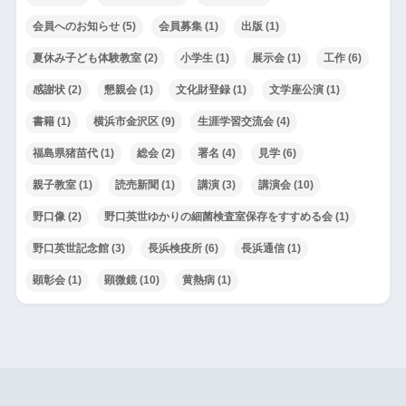
会員へのお知らせ
(5)
会員募集
(1)
出版
(1)
夏休み子ども体験教室
(2)
小学生
(1)
展示会
(1)
工作
(6)
感謝状
(2)
懇親会
(1)
文化財登録
(1)
文学座公演
(1)
書籍
(1)
横浜市金沢区
(9)
生涯学習交流会
(4)
福島県猪苗代
(1)
総会
(2)
署名
(4)
見学
(6)
親子教室
(1)
読売新聞
(1)
講演
(3)
講演会
(10)
野口像
(2)
野口英世ゆかりの細菌検査室保存をすすめる会
(1)
野口英世記念館
(3)
長浜検疫所
(6)
長浜通信
(1)
顕彰会
(1)
顕微鏡
(10)
黄熱病
(1)