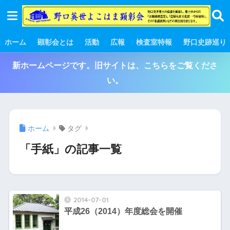
ホーム
顕彰会とは
活動
広報
検査室特報
野口史跡巡り
新ホームページです。旧サイトは、こちらをご覧くださ
い。
ホーム
タグ
「手紙」の記事一覧
2014-07-01
平成26（2014）年度総会を開催