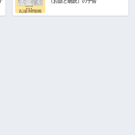
ず
（お話と朗読）の予告