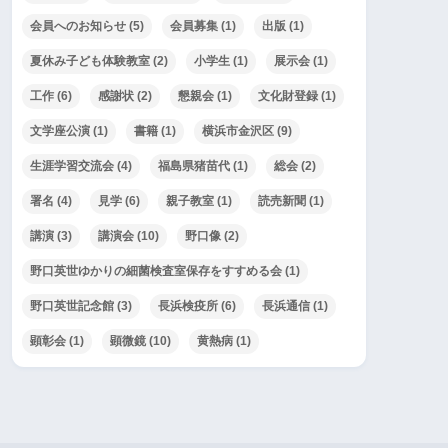
会員へのお知らせ
(5)
会員募集
(1)
出版
(1)
夏休み子ども体験教室
(2)
小学生
(1)
展示会
(1)
工作
(6)
感謝状
(2)
懇親会
(1)
文化財登録
(1)
文学座公演
(1)
書籍
(1)
横浜市金沢区
(9)
生涯学習交流会
(4)
福島県猪苗代
(1)
総会
(2)
署名
(4)
見学
(6)
親子教室
(1)
読売新聞
(1)
講演
(3)
講演会
(10)
野口像
(2)
野口英世ゆかりの細菌検査室保存をすすめる会
(1)
野口英世記念館
(3)
長浜検疫所
(6)
長浜通信
(1)
顕彰会
(1)
顕微鏡
(10)
黄熱病
(1)