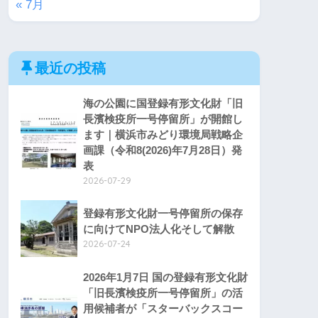
« 7月
最近の投稿
海の公園に国登録有形文化財「旧
長濱検疫所一号停留所」が開館し
ます｜横浜市みどり環境局戦略企
画課（令和8(2026)年7月28日）発
表
2026-07-29
登録有形文化財一号停留所の保存
に向けてNPO法人化そして解散
2026-07-24
2026年1月7日 国の登録有形文化財
「旧長濱検疫所一号停留所」の活
用候補者が「スターバックスコー