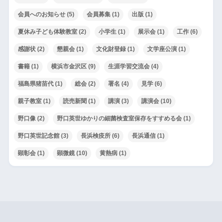
会員へのお知らせ
(5)
会員募集
(1)
出版
(1)
夏休み子ども体験教室
(2)
小学生
(1)
展示会
(1)
工作
(6)
感謝状
(2)
懇親会
(1)
文化財登録
(1)
文学座公演
(1)
書籍
(1)
横浜市金沢区
(9)
生涯学習交流会
(4)
福島県猪苗代
(1)
総会
(2)
署名
(4)
見学
(6)
親子教室
(1)
読売新聞
(1)
講演
(3)
講演会
(10)
野口像
(2)
野口英世ゆかりの細菌検査室保存をすすめる会
(1)
野口英世記念館
(3)
長浜検疫所
(6)
長浜通信
(1)
顕彰会
(1)
顕微鏡
(10)
黄熱病
(1)