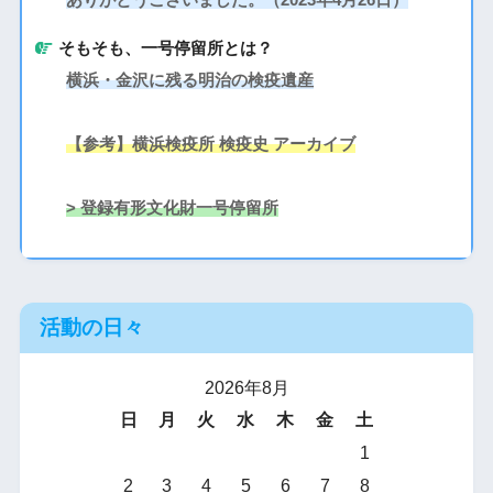
そもそも、一号停留所とは？
横浜・金沢に残る明治の検疫遺産
【参考】横浜検疫所 検疫史 アーカイブ
> 登録有形文化財一号停留所
活動の日々
2026年8月
日
月
火
水
木
金
土
1
2
3
4
5
6
7
8