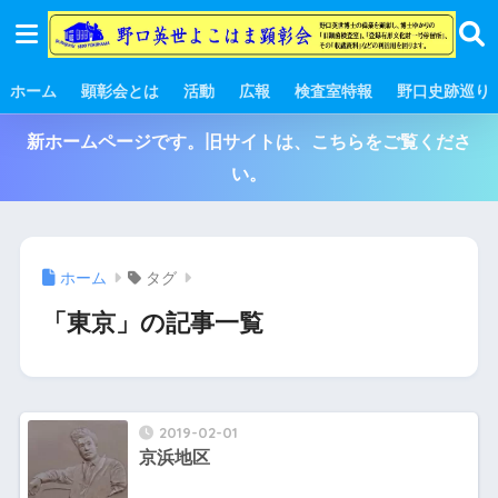
ホーム
顕彰会とは
活動
広報
検査室特報
野口史跡巡り
新ホームページです。旧サイトは、こちらをご覧くださ
い。
ホーム
タグ
「東京」の記事一覧
2019-02-01
京浜地区