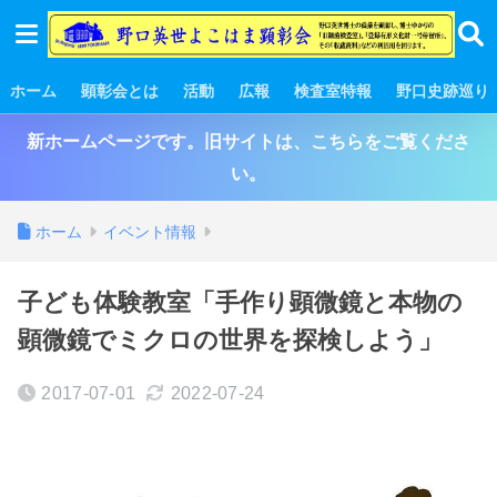
ホーム
顕彰会とは
活動
広報
検査室特報
野口史跡巡り
新ホームページです。旧サイトは、こちらをご覧くださ
い。
ホーム
イベント情報
子ども体験教室「手作り顕微鏡と本物の
顕微鏡でミクロの世界を探検しよう」
2017-07-01
2022-07-24