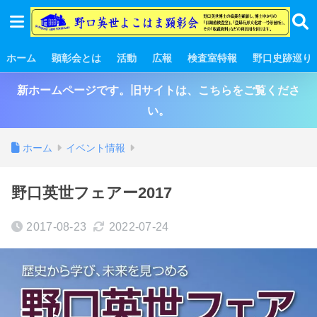
ホーム
顕彰会とは
活動
広報
検査室特報
野口史跡巡り
新ホームページです。旧サイトは、こちらをご覧くださ
い。
ホーム
イベント情報
野口英世フェアー2017
2017-08-23
2022-07-24