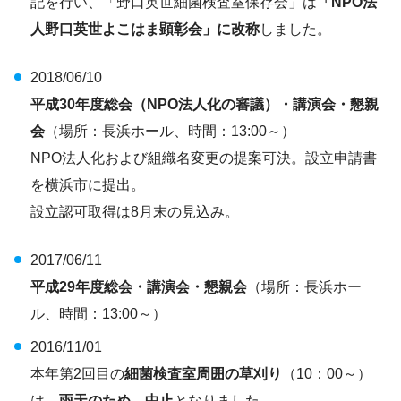
記を行い、「野口英世細菌検査室保存会」は
「NPO法
人野口英世よこはま顕彰会」に改称
しました。
2018/06/10
平成30年度総会（NPO法人化の審議）・講演会・懇親
会
（場所：長浜ホール、時間：13:00～）
NPO法人化および組織名変更の提案可決。設立申請書
を横浜市に提出。
設立認可取得は8月末の見込み。
2017/06/11
平成29年度総会・講演会・懇親会
（場所：長浜ホー
ル、時間：13:00～）
2016/11/01
本年第2回目の
細菌検査室周囲の草刈り
（10：00～）
は、
雨天のため、中止
となりました。