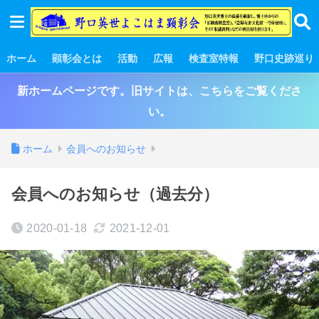
ホーム
顕彰会とは
活動
広報
検査室特報
野口史跡巡り
新ホームページです。旧サイトは、こちらをご覧くださ
い。
ホーム
会員へのお知らせ
会員へのお知らせ（過去分）
2020-01-18
2021-12-01