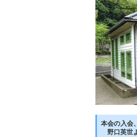
本会の入会
野口英世よ