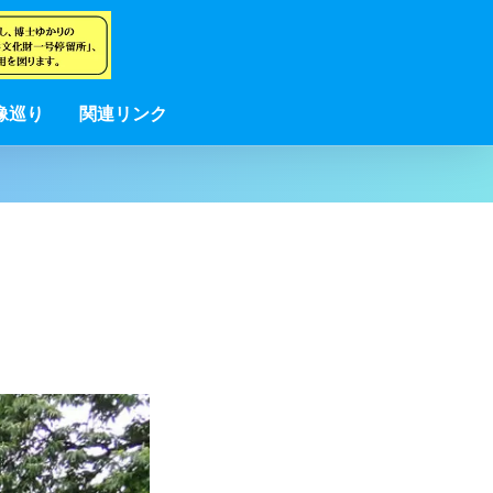
像巡り
関連リンク
。