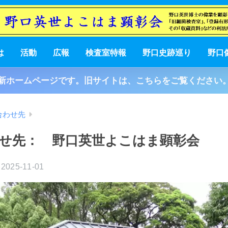
は
活動
広報
検査室特報
野口史跡巡り
野口
新ホームページです。旧サイトは、こちらをご覧ください
合わせ先
せ先： 野口英世よこはま顕彰会
2025-11-01