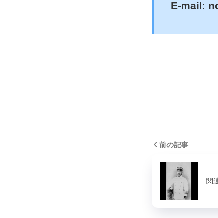
E-mail: n
（☆を@
前の記事
関