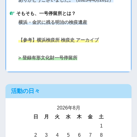
そもそも、一号停留所とは？
横浜・金沢に残る明治の検疫遺産
【参考】横浜検疫所 検疫史 アーカイブ
> 登録有形文化財一号停留所
活動の日々
2026年8月
日
月
火
水
木
金
土
1
2
3
4
5
6
7
8