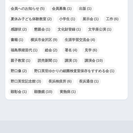
会員へのお知らせ
(5)
会員募集
(1)
出版
(1)
夏休み子ども体験教室
(2)
小学生
(1)
展示会
(1)
工作
(6)
感謝状
(2)
懇親会
(1)
文化財登録
(1)
文学座公演
(1)
書籍
(1)
横浜市金沢区
(9)
生涯学習交流会
(4)
福島県猪苗代
(1)
総会
(2)
署名
(4)
見学
(6)
親子教室
(1)
読売新聞
(1)
講演
(3)
講演会
(10)
野口像
(2)
野口英世ゆかりの細菌検査室保存をすすめる会
(1)
野口英世記念館
(3)
長浜検疫所
(6)
長浜通信
(1)
顕彰会
(1)
顕微鏡
(10)
黄熱病
(1)