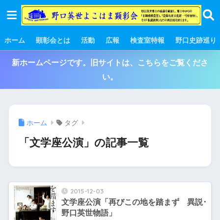
ホーム
顕彰会とは
活動
広報
検査室特報
野口史跡巡り
新ホームページです。旧サイトは、こちらをご覧くださ
い。
ホーム
タグ
「文学座公演」の記事一覧
2015-12-03
文学座公演「再びこの地を踏まず 異説･
野口英世物語」