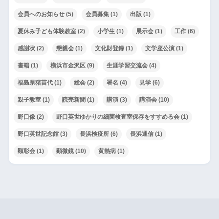
会員へのお知らせ
(5)
会員募集
(1)
出版
(1)
夏休み子ども体験教室
(2)
小学生
(1)
展示会
(1)
工作
(6)
感謝状
(2)
懇親会
(1)
文化財登録
(1)
文学座公演
(1)
書籍
(1)
横浜市金沢区
(9)
生涯学習交流会
(4)
福島県猪苗代
(1)
総会
(2)
署名
(4)
見学
(6)
親子教室
(1)
読売新聞
(1)
講演
(3)
講演会
(10)
野口像
(2)
野口英世ゆかりの細菌検査室保存をすすめる会
(1)
野口英世記念館
(3)
長浜検疫所
(6)
長浜通信
(1)
顕彰会
(1)
顕微鏡
(10)
黄熱病
(1)