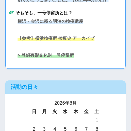
そもそも、一号停留所とは？
横浜・金沢に残る明治の検疫遺産
【参考】横浜検疫所 検疫史 アーカイブ
> 登録有形文化財一号停留所
活動の日々
2026年8月
日
月
火
水
木
金
土
1
2
3
4
5
6
7
8