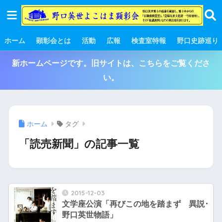
ホーム
顕彰会とは
活動
広報
検査室特報
野口史跡巡り
新ホームページです。旧サイトは、こちらをご覧くださ
い。
ホーム
タグ
「読売新聞」の記事一覧
2015-12-03
文学座公演「再びこの地を踏まず 異説･
野口英世物語」