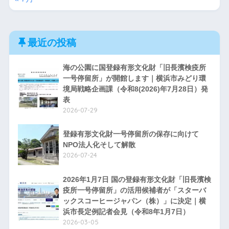
最近の投稿
海の公園に国登録有形文化財「旧長濱検疫所
一号停留所」が開館します｜横浜市みどり環
境局戦略企画課（令和8(2026)年7月28日）発
表
2026-07-29
登録有形文化財一号停留所の保存に向けて
NPO法人化そして解散
2026-07-24
2026年1月7日 国の登録有形文化財「旧長濱検
疫所一号停留所」の活用候補者が「スターバ
ックスコーヒージャパン（株）」に決定｜横
浜市長定例記者会見（令和8年1月7日）
2026-03-05