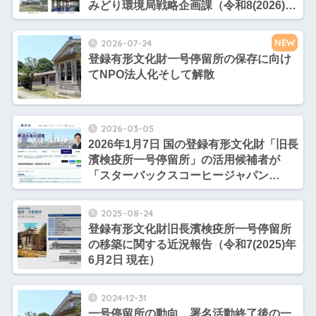
みどり環境局戦略企画課（令和8(2026)年
7月28日）発表
NEW
2026-07-24
登録有形文化財一号停留所の保存に向け
てNPO法人化そして解散
2026-03-05
2026年1月7日 国の登録有形文化財「旧長
濱検疫所一号停留所」の活用候補者が
「スターバックスコーヒージャパン
（株）」に決定｜横浜市長定例記者会見
（令和8年1月7日）
2025-08-24
登録有形文化財旧長濱検疫所一号停留所
の移築に関する近況報告（令和7(2025)年
6月2日 現在）
2024-12-31
一号停留所の動向 署名活動終了後の一