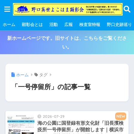
ホーム
顕彰会とは
活動
広報
検査室特報
野口史跡巡り
新ホームページです。旧サイトは、こちらをご覧くださ
い。
ホーム
タグ
「一号停留所」の記事一覧
NEW
2026-07-29
海の公園に国登録有形文化財「旧長濱検
疫所一号停留所」が開館します｜横浜市