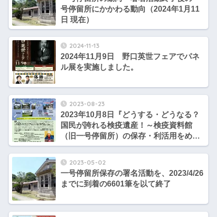
号停留所にかかわる動向（2024年1月11
日 現在）
2024-11-13
2024年11月9日 野口英世フェアでパネ
ル展を実施しました。
2023-08-23
2023年10月8日『どうする・どうなる？
国民が誇れる検疫遺産！～検疫資料館
（旧一号停留所）の保存・利活用をめぐ
って』
2023-05-02
一号停留所保存の署名活動を、2023/4/26
までに到着の6601筆を以て終了