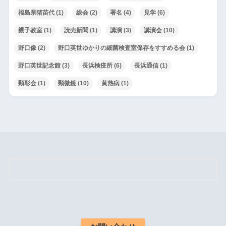
福島県猪苗代
(1)
総会
(2)
署名
(4)
見学
(6)
親子教室
(1)
読売新聞
(1)
講演
(3)
講演会
(10)
野口像
(2)
野口英世ゆかりの細菌検査室保存をすすめる会
(1)
野口英世記念館
(3)
長浜検疫所
(6)
長浜通信
(1)
顕彰会
(1)
顕微鏡
(10)
黄熱病
(1)